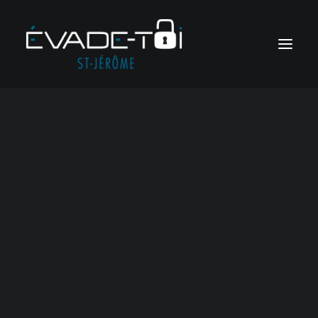
404
Jeux d’évasion en ligne
Jeux sur mesure
Soirées meurtre et mystère
Voir tous les jeux
Jeux corporatifs
Soirées ludiques
Oops!
Something
RÉSERVER
went wrong…
Panier