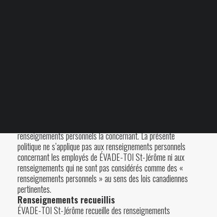
Votre panier est
renseignements personnels des personnes avec qui elle traite.
actuellement vide.
Des renseignements permettant d’identifier une personne
(également désignés « renseignements personnels » dans la
présente politique) sont souvent nécessaires pour gérer nos
transactions commerciales, nos relations avec nos clients ainsi
que nos activités. La présente politique s’applique aux
Blogue
FAQ
renseignements personnels que nous recueillons au sujet de
nos clients et de nos fournisseurs au Canada et décrit la
manière dont nous utilisons et communiquons ces
renseignements. Elle décrit aussi la manière dont nous
conservons et protégeons les renseignements personnels ainsi
que la façon dont une personne peut demander accès aux
renseignements personnels la concernant. La présente
politique ne s’applique pas aux renseignements personnels
concernant les employés de ÉVADE-TOI St-Jérôme ni aux
renseignements qui ne sont pas considérés comme des «
renseignements personnels » au sens des lois canadiennes
pertinentes.
Renseignements recueillis
ÉVADE-TOI St-Jérôme recueille des renseignements