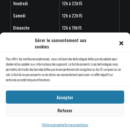
Vendredi
12h à 22h15
Samedi
12h à 22h15
Dimanche
12h à 19h15
Horaire estivales 2026 - Les horaires peuvent variés en
Gérer le consentement aux
cookies
fonction de l'achalandage.
Pour offrir les meilleures expériences, nous utilisons des technologies telles que les cookies pour
stocker et/ou accéder aux informations des appareils. Le fait de consentir à ces technologies nous
permettra de traiter des données telles que le comportement de navigation ou les ID uniques sur ce
site. Le fait de ne pas consentir ou de retirer son consentement peut avoir un effet négatif sur
© 2019 Évade-toi Saint-Jérôme | Tous droits réservés.
certaines caractéristiques et fonctions.
Une création d’
Emblème Communication
Accepter
Refuser
Termes et conditions
Politique de cookies
Termes et conditions