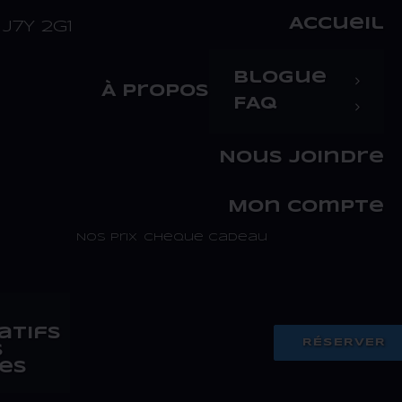
Accueil
J7Y 2G1
Blogue
À propos
FAQ
Nous joindre
Mon compte
Nos prix
Chèque cadeau
atifs
RÉSERVER
s
es