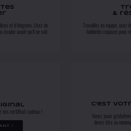
utes
Tr
er
& ré
dices et d’énigmes. Usez de
Travaillez en équipe, usez 
us évader avant qu’il ne soit
habiletés requises pour r
C'est vot
iginal
z nos certificat-cadeau !
Venez jouer gratuiteme
devez être au minimu
NT !