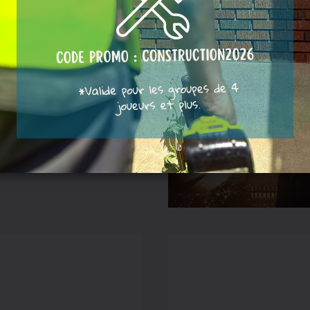
cept de jeu
te!