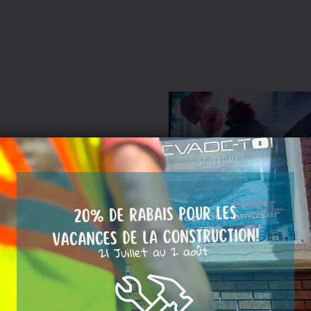
 défi!
és des jeux électroniques
n émergence. Toutes les
ssèdent maintenant leurs
ontribution vos habiletés