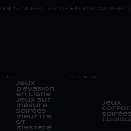
tigny Ouest, Saint-Jérôme (Québec) 
jeux
Corporatif
Jeux
d’évasion
en ligne
Jeux sur
Jeux
mesure
corpor
Soirées
Soirée
meurtre
ludiqu
et
mystère