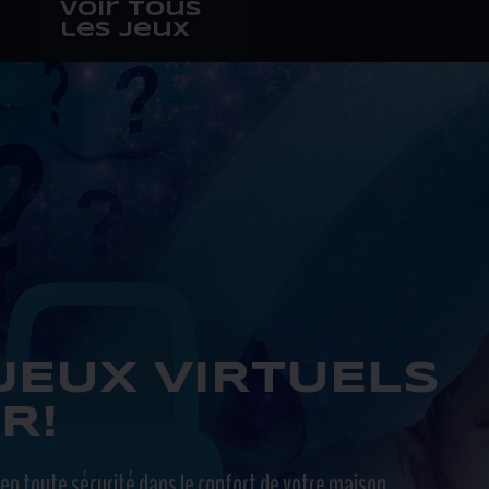
Voir tous
les jeux
JEUX VIRTUELS
R!
n toute sécurité dans le confort de votre maison.