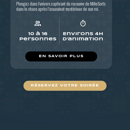
Plongez dans l’univers captivant du royaume de MilleSorts
dans le chaos après l’assassinat mystérieux de son roi.
group
timer
10 à 16
Environs 4h
personnes
d’animation
EN SAVOIR PLUS
RÉSERVEZ VOTRE SOIRÉE