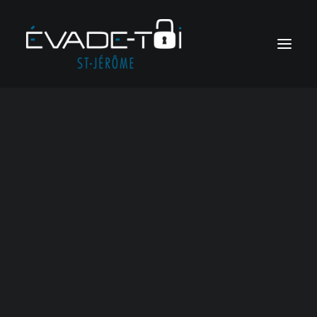
Jeux d’évasion en ligne
Jeux sur mesure
Soirées meurtre et mystère
Voir tous les jeux
Jeux corporatifs
Soirées ludiques
RÉSERVER
Découvrez nos soirées
m
e
u
r
t
r
e
e
t
m
y
s
t
è
r
e
Panier