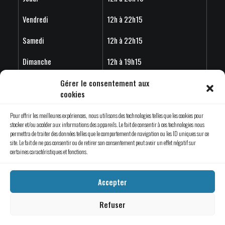
Vendredi
12h à 22h15
Samedi
12h à 22h15
Dimanche
12h à 19h15
Horaire estivales 2026 - Les horaires peuvent variés en
Gérer le consentement aux
cookies
fonction de l'achalandage.
Pour offrir les meilleures expériences, nous utilisons des technologies telles que les cookies pour
stocker et/ou accéder aux informations des appareils. Le fait de consentir à ces technologies nous
permettra de traiter des données telles que le comportement de navigation ou les ID uniques sur ce
site. Le fait de ne pas consentir ou de retirer son consentement peut avoir un effet négatif sur
© 2019 Évade-toi Saint-Jérôme | Tous droits réservés.
certaines caractéristiques et fonctions.
Une création d’
Emblème Communication
Accepter
Refuser
Termes et conditions