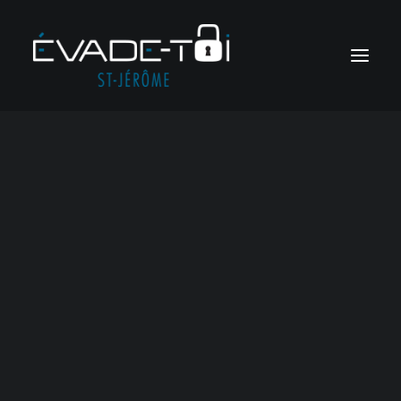
Jeux d’évasion en ligne
Jeux sur mesure
RÉSERVER
Soirées meurtre et mystère
Voir tous les jeux
Jeux corporatifs
Soirées ludiques
RÉSERVER
Veuillez, s’il
Panier
vous plaît,