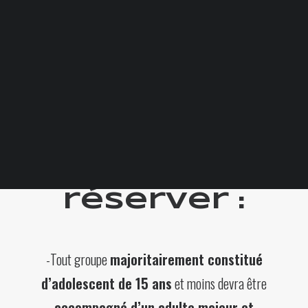
Votre panier est
actuellement vide.
prendre
connaissance
Blogue
FAQ
de ces faits
avant de
réserver :
-Tout groupe
majoritairement constitué
d’adolescent de 15 ans
et moins devra être
accompagné d’un adulte majeur et