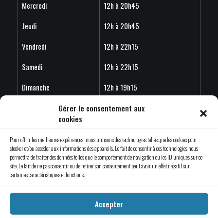
Mercredi
12h à 20h45
Jeudi
12h à 20h45
Vendredi
12h à 22h15
Samedi
12h à 22h15
Dimanche
12h à 19h15
Horaire estivales 2026 - Les horaires peuvent variés en
Gérer le consentement aux
cookies
fonction de l'achalandage.
Pour offrir les meilleures expériences, nous utilisons des technologies telles que les cookies pour
stocker et/ou accéder aux informations des appareils. Le fait de consentir à ces technologies nous
permettra de traiter des données telles que le comportement de navigation ou les ID uniques sur ce
site. Le fait de ne pas consentir ou de retirer son consentement peut avoir un effet négatif sur
© 2019 Évade-toi Saint-Jérôme | Tous droits réservés.
certaines caractéristiques et fonctions.
Une création d’
Emblème Communication
Accepter