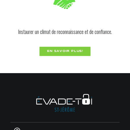
Instaurer un climat de reconnaissance et de confiance.
EN SAVOIR PLUS!