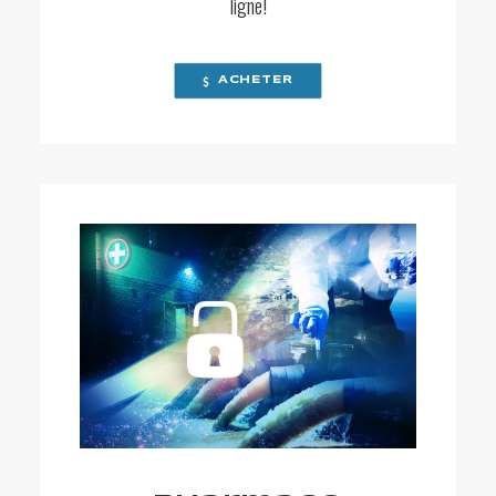
ligne!
ACHETER