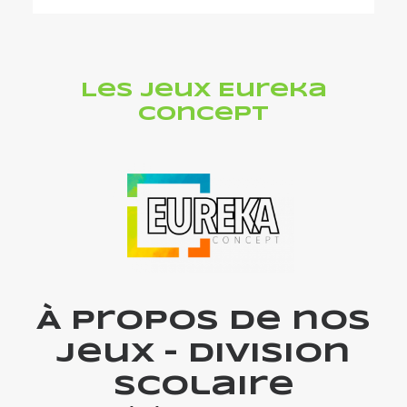
Les jeux Eureka
Concept
À propos de nos
jeux – Division
scolaire