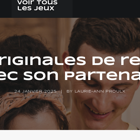
Voir tous
les jeux
riginales de 
ec son partena
24 JANVIER 2025
|
BY
LAURIE-ANN PROULX