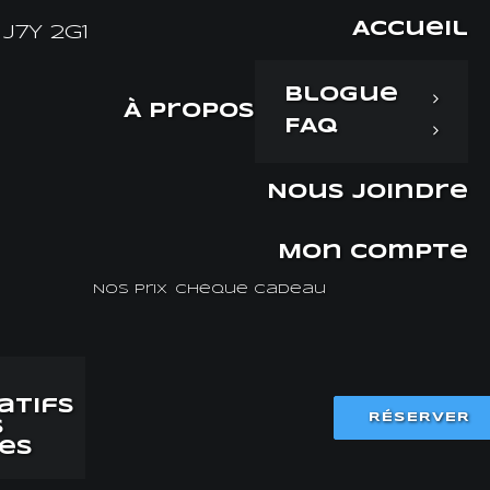
Accueil
J7Y 2G1
Blogue
À propos
FAQ
Nous joindre
Mon compte
Nos prix
Chèque cadeau
atifs
RÉSERVER
s
es