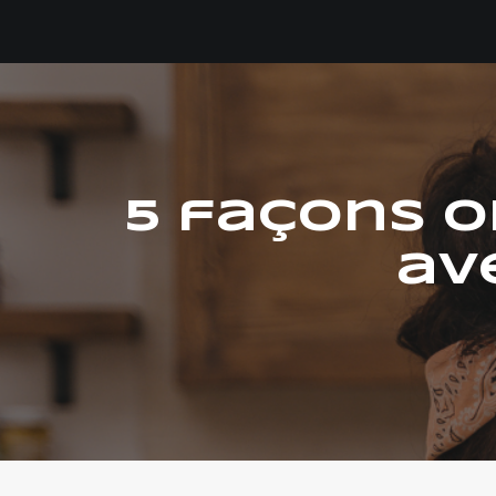
5 façons o
av