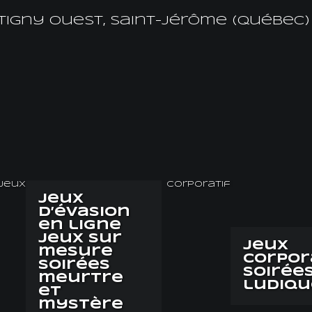
tigny Ouest, Saint-Jérôme (Québec) 
jeux
Corporatif
Jeux
d’évasion
en ligne
Jeux sur
Jeux
mesure
corpor
Soirées
Soirée
meurtre
ludiqu
et
mystère