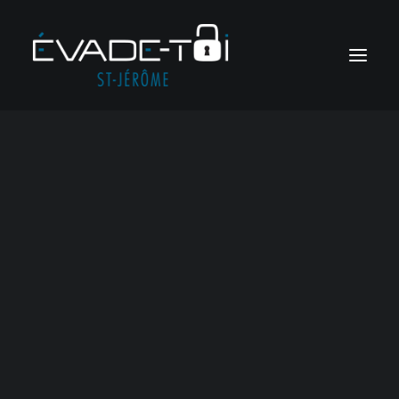
404
Jeux d’évasion en ligne
Jeux sur mesure
Soirées meurtre et mystère
Voir tous les jeux
Jeux corporatifs
Soirées ludiques
Oops!
Something
RÉSERVER
went wrong…
Panier