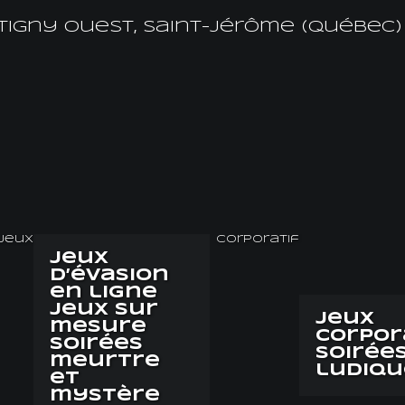
tigny Ouest, Saint-Jérôme (Québec) 
jeux
Corporatif
Jeux
d’évasion
en ligne
Jeux sur
Jeux
mesure
corpor
Soirées
Soirée
meurtre
ludiqu
et
mystère