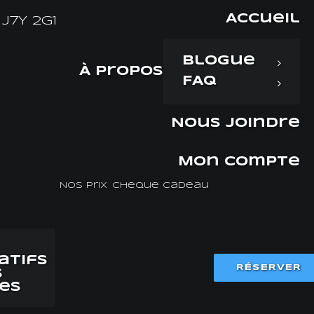
Accueil
J7Y 2G1
Blogue
À propos
FAQ
Nous joindre
Mon compte
Nos prix
Chèque cadeau
atifs
RÉSERVER
s
es