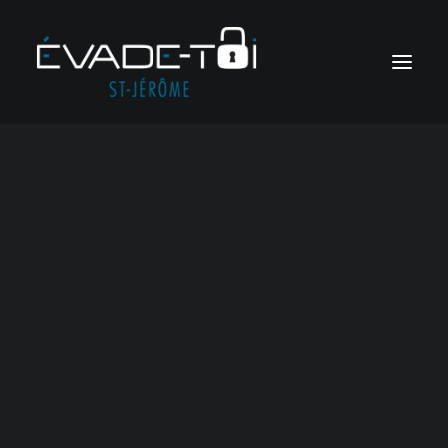
404
Jeux d’évasion en ligne
Jeux sur mesure
Soirées meurtre et mystère
Voir tous les jeux
Jeux corporatifs
Soirées ludiques
Oops!
Something
RÉSERVER
went wrong…
Panier