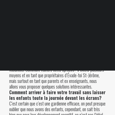
Votre panier est
actuellement vide.
22 MARS 2020
|
BY
CLIENT ÉVADE-TOI
Blogue
FAQ
Situation actuelle au Québec avec la fermeture
des écoles
Tous les enfants du Québec sont en congé! Plus d’école ni de
garderie… pourtant ce ne sont pas tous les parents qui sont en
vacances. Comment vaincre cette épreuve? Il existe plusieurs
moyens et en tant que propriétaires d’Évade-toi St-Jérôme,
mais surtout en tant que parents et ex enseignants, nous
allons vous proposer quelques solutions intéressantes.
Comment arriver à faire votre travail sans laisser
les enfants toute la journée devant les écrans?
C’est certain que c’est une gardienne efficace, on peut presque
oublier que nous avons des enfants, cependant, on sait très
bien que pour leur développement cognitif, ce n’est pas l’idéal.