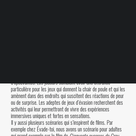
Votre panier est
actuellement vide.
16 AVRIL 2020
|
BY
CLIENT ÉVADE-TOI
Blogue
FAQ
Escape Game pour tous les gouts
Les jeux d’évasion, aussi appelés Escape games, peuvent
s’inspirer de n’importe quelle thématique.
Les jeux plus populaires sont souvent les scénarios
d’épouvantes. Les joueurs semblent avoir une attirance
particulière pour les jeux qui donnent la chair de poule et qui les
amènent dans des endroits qui suscitent des réactions de peur
ou de surprise. Les adeptes de jeux d’évasion recherchent des
activités qui leur permettront de vivre des expériences
immersives uniques et fortes en sensations.
Il y aussi plusieurs scénarios qui s’inspirent de films. Par
exemple chez Évade-toi, nous avons un scénario pour adultes
qui prend exemple sur le film de
Cinquante nuances de Grey
.