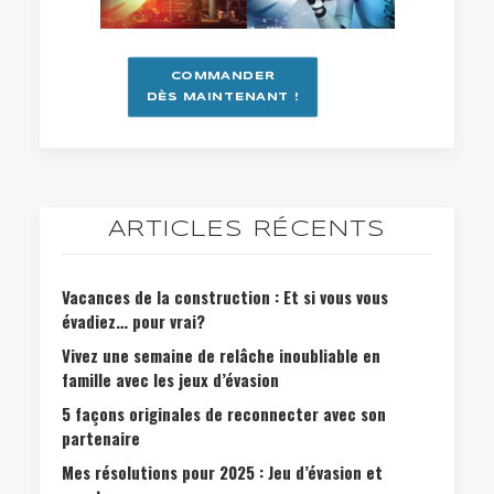
COMMANDER
DÈS MAINTENANT !
ARTICLES RÉCENTS
Vacances de la construction : Et si vous vous
évadiez… pour vrai?
Vivez une semaine de relâche inoubliable en
famille avec les jeux d’évasion
5 façons originales de reconnecter avec son
partenaire
Mes résolutions pour 2025 : Jeu d’évasion et