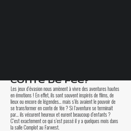
Votre panier est
actuellement vide.
13 FÉVRIER 2024
|
BY
MARIE-ÈVE DUBREUIL
Blogue
FAQ
Comment
transformer un
jeu d’évasion en
conte de fée?
Les jeux d’évasion nous amènent à vivre des aventures hautes
en émotions ! En effet, ils sont souvent inspirés de films, de
lieux ou encore de légendes… mais s’ils avaient le pouvoir de
se transformer en conte de fée ? Si l’aventure se terminait
par… ils vécurent heureux et eurent beaucoup d’enfants ?
C’est exactement ce qui s’est passé il y a quelques mois dans
la salle
Complot au Farwest
.