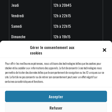
Jeudi
12h à 20h45
Vendredi
12h à 22h15
Samedi
12h à 22h15
Dimanche
12h à 19h15
Horaire estivales 2026 - Les horaires peuvent variés en
Gérer le consentement aux
cookies
fonction de l'achalandage.
Pour offrir les meilleures expériences, nous utilisons des technologies telles que les cookies pour
stocker et/ou accéder aux informations des appareils. Le fait de consentir à ces technologies nous
permettra de traiter des données telles que le comportement de navigation ou les ID uniques sur ce
site. Le fait de ne pas consentir ou de retirer son consentement peut avoir un effet négatif sur
© 2019 Évade-toi Saint-Jérôme | Tous droits réservés.
certaines caractéristiques et fonctions.
Une création d’
Emblème Communication
Accepter
Refuser