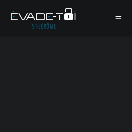
Jeux d’évasion en ligne
Un jeu
Jeux sur mesure
Soirées meurtre et mystère
Voir tous les jeux
d'évasion
Jeux corporatifs
qui se
Soirées ludiques
transforme
RÉSERVER
en conte de
Panier
fée!