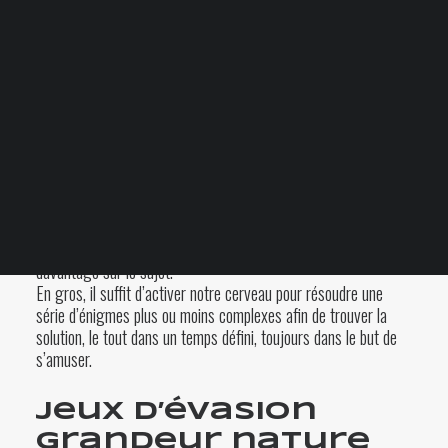
Votre panier est
actuellement vide.
2 OCTOBRE 2017
|
BY
ÉVADE-TOI
Blogue
FAQ
Vous aimez faire des activités en famille ou entre amis? Des
partys déguisés ou encore des soirées thématiques? Vous
aimerez certainement les jeux d’évasion!!! Si vous ne
connaissez pas ces jeux, il est temps d’en apprendre
davantage sur le sujet.
En gros, il suffit d’activer notre cerveau pour résoudre une
série d’énigmes plus ou moins complexes afin de trouver la
solution, le tout dans un temps défini, toujours dans le but de
s’amuser.
Jeux d’évasion
grandeur nature