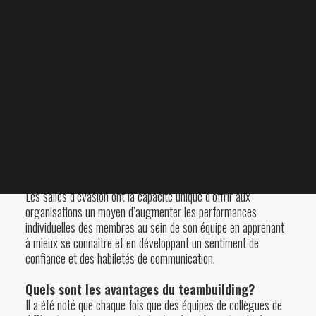
Votre panier est
actuellement vide.
POURQUOI LES ORGANISATIONS LES PLUS
PERFORMANTES FONT-ELLES DES ACTIVITÉS DE
TEAMBUILDING AU MOINS UNE FOIS PAR ANNÉE ?
Parce qu’elles sont conscientes que le secret de la réussite
Blogue
d’une entreprise réside dans la qualité d’un travail d’équipe
FAQ
efficace, d’un sentiment d’appartenance de ses employés et
dans un climat de travail convivial. Saviez-vous que l’un des
meilleurs exercices pour favoriser la consolidation d’équipe
peut être trouvé dans le nouveau phénomène de jeu populaire
connu sous le nom de «jeu d’évasion» ou «d’escape game».
Les salles d’évasion ont la capacité unique d’offrir aux
organisations un moyen d’augmenter les performances
individuelles des membres au sein de son équipe en apprenant
à mieux se connaitre et en développant un sentiment de
confiance et des habiletés de communication.
Quels sont les avantages du teambuilding?
Il a été noté que chaque fois que des équipes de collègues de