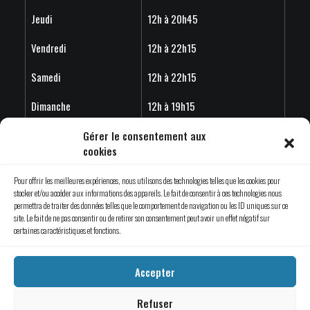
Jeudi
12h à 20h45
Vendredi
12h à 22h15
Samedi
12h à 22h15
Dimanche
12h à 19h15
Horaire estivales 2026 - Les horaires peuvent variés en
Gérer le consentement aux
cookies
fonction de l'achalandage.
Pour offrir les meilleures expériences, nous utilisons des technologies telles que les cookies pour
stocker et/ou accéder aux informations des appareils. Le fait de consentir à ces technologies nous
permettra de traiter des données telles que le comportement de navigation ou les ID uniques sur ce
site. Le fait de ne pas consentir ou de retirer son consentement peut avoir un effet négatif sur
© 2019 Évade-toi Saint-Jérôme | Tous droits réservés.
certaines caractéristiques et fonctions.
Une création d’
Emblème Communication
Accepter
Refuser