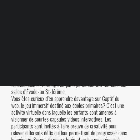
Votre panier est
actuellement vide.
16 SEPTEMBRE 2021
|
BY
CLIENT ÉVADE-TOI
Blogue
FAQ
Dans le contexte de pandémie les options de sorties scolaires
sont limitées! Pas facile de trouver des activités originales et
sécuritaires. Heureusement, Eureka Concept a développé un
tout nouveau concept qui s’inspire des jeux d’évasion
traditionnels. Le tournage du jeu a justement été fait dans les
salles d’
Évade-toi St-Jérôme
.
Vous êtes curieux d’en apprendre davantage sur
Captif du
web
, le jeu immersif destiné aux écoles primaires? C’est une
activité virtuelle dans laquelle les enfants sont amenés à
visionner de courtes capsules vidéos interactives. Les
participants sont invités à faire preuve de créativité pour
relever différents défis qui leur permettent de progresser dans
le scénario. Seront-ils assez futés et agiles pour réussir à